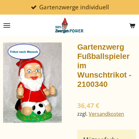
Gartenzwerge individuell
Zum
Hauptinhalt
springen
Gartenzwerg
Fußballspieler
im
Wunschtrikot -
2100340
36,47 €
zzgl.
Versandkosten