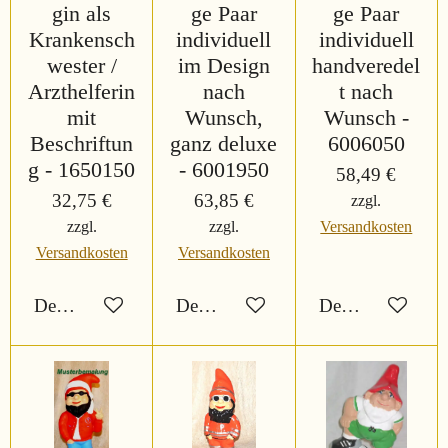
gin als
ge Paar
ge Paar
Krankensch
individuell
individuell
wester /
im Design
handveredel
Arzthelferin
nach
t nach
mit
Wunsch,
Wunsch -
Beschriftun
ganz deluxe
6006050
g - 1650150
- 6001950
58,49 €
32,75 €
63,85 €
zzgl.
zzgl.
zzgl.
Versandkosten
Versandkosten
Versandkosten
Details anzeigen
Details anzeigen
Details anzeigen