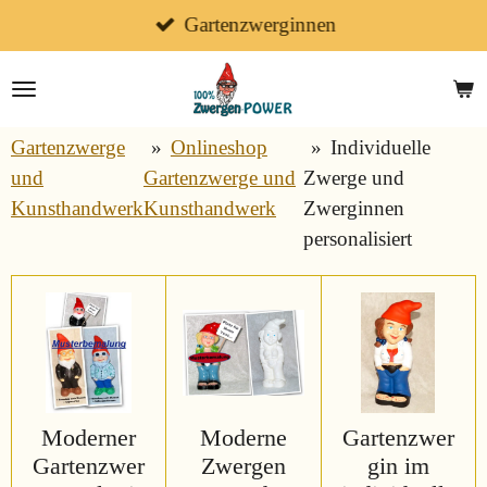
Zum
Gartenzwerginnen
Hauptinhalt
springen
Gartenzwerge
»
Onlineshop
»
Individuelle
und
Gartenzwerge und
Zwerge und
Kunsthandwerk
Kunsthandwerk
Zwerginnen
personalisiert
Moderner
Moderne
Gartenzwer
Gartenzwer
Zwergen
gin im