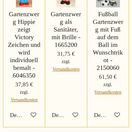
Gartenzwer
Gartenzwer
Fußball
g Hippie
g als
Gartenzwer
zeigt
Sanitäter,
g mit Fuß
Victory
mit Brille -
auf dem
Zeichen und
1665200
Ball im
wird
Wunschtrik
31,75 €
individuell
ot -
zzgl.
bemalt -
2150060
Versandkosten
6046350
61,50 €
37,85 €
zzgl.
zzgl.
Versandkosten
Versandkosten
Details anzeigen
Details anzeigen
Details anzeigen