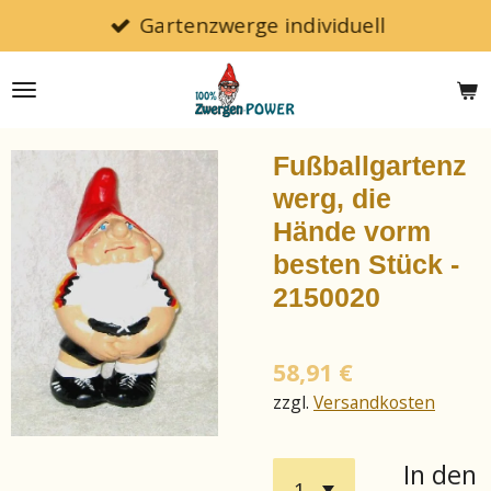
Gartenzwerge individuell
Zum
Hauptinhalt
springen
Fußballgartenz
werg, die
Hände vorm
besten Stück -
2150020
58,91 €
zzgl.
Versandkosten
In den