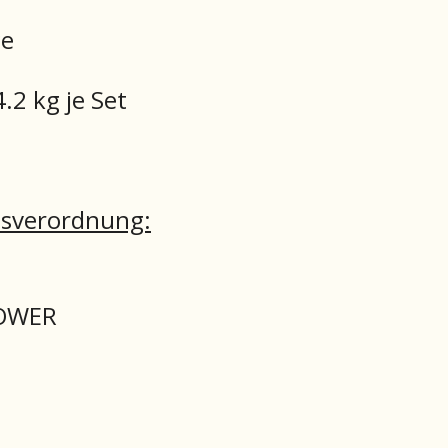
ge
.2 kg je Set
tsverordnung:
POWER