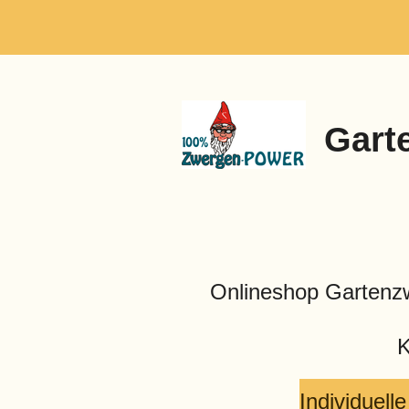
Zum
Hauptinhalt
springen
Gart
Onlineshop Garten
K
Individuel