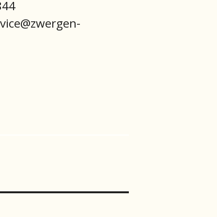
844
rvice@zwergen-