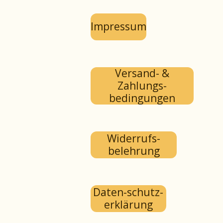
Impressum
Versand- &
Zahlungs-
bedingungen
Widerrufs-
belehrung
Daten-schutz-
erklärung