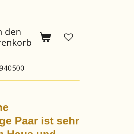
n den
enkorb
940500
ne
e Paar ist sehr