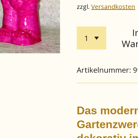
zzgl.
Versandkosten
I
War
Artikelnummer:
9
Das moder
Gartenzwerg