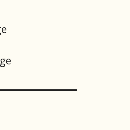
ge
ege