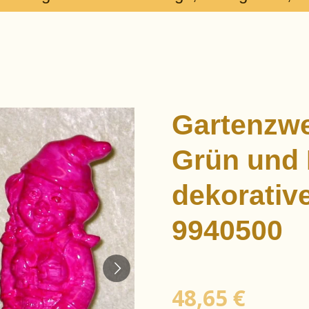
Gartenzwe
Grün und 
dekorativ
9940500
48,65 €