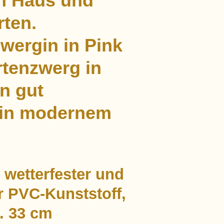
im Haus und
rten.
wergin in Pink
rtenzwerg in
n gut
in modernem
 wetterfester und
r PVC-Kunststoff,
. 33 cm