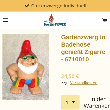
Gartenzwerge individuell
Zum
Hauptinhalt
springen
Gartenzwerg in
Badehose
genießt Zigarre
- 6710010
24,50 €
zzgl.
Versandkosten
In den
Warenko