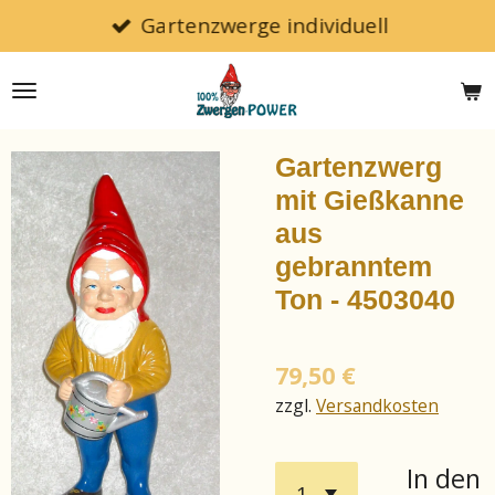
Gartenzwerge individuell
Zum
Hauptinhalt
springen
Gartenzwerg
mit Gießkanne
aus
gebranntem
Ton - 4503040
79,50 €
zzgl.
Versandkosten
In den