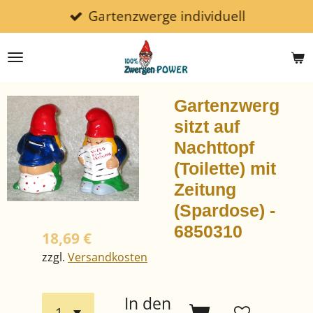
Gartenzwerge individuell
Zum
Hauptinhalt
springen
Gartenzwerg
sitzt auf
Nachttopf
(Toilette) mit
Zeitung
(Spardose) -
6850310
18,69 €
zzgl.
Versandkosten
In den