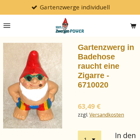
Gartenzwerge individuell
Zum
Hauptinhalt
springen
Gartenzwerg in
Badehose
raucht eine
Zigarre -
6710020
63,49 €
zzgl.
Versandkosten
In den