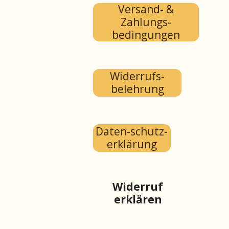
Versand- &
Zahlungs-
bedingungen
Widerrufs-
belehrung
Daten-schutz-
erklärung
Widerruf
erklären