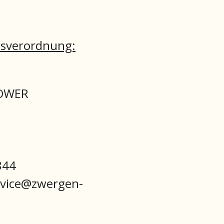
tsverordnung:
POWER
844
rvice@zwergen-