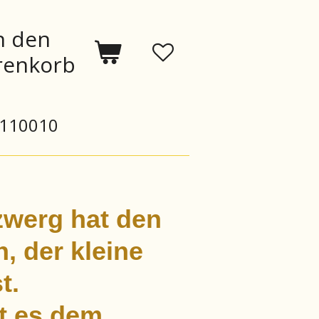
n den
enkorb
110010
zwerg hat den
n, der kleine
st.
st es dem