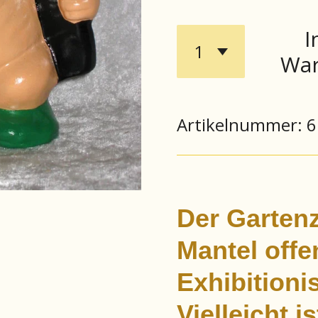
I
War
Artikelnummer:
6
Der Garten
Mantel offe
Exhibitioni
Vielleicht i