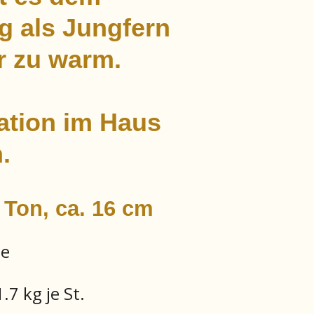
g als Jungfern
r zu warm.
ation im Haus
.
 Ton, ca. 16 cm
ge
7 kg je St.