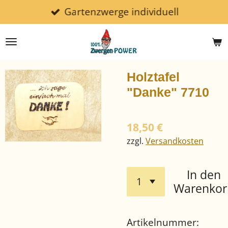
Gartenzwerge individuell
Zum
Hauptinhalt
springen
Holztafel
"Danke" 7710
18,50 €
zzgl.
Versandkosten
In den
Warenkor
Artikelnummer: