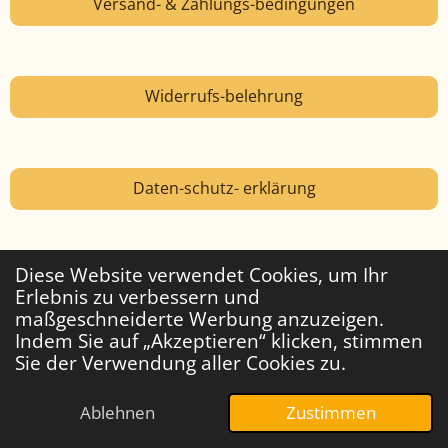
Versand- & Zahlungs-bedingungen
Widerrufs-belehrung
Daten-schutz- erklärung
Diese Website verwendet Cookies, um Ihr
Widerruf erklären
Erlebnis zu verbessern und
maßgeschneiderte Werbung anzuzeigen.
Indem Sie auf „Akzeptieren“ klicken, stimmen
© 1995-2026 Zwergen-POWER
Sie der Verwendung aller Cookies zu.
Ablehnen
Zustimmen
E-Mail
Telefon
Karte