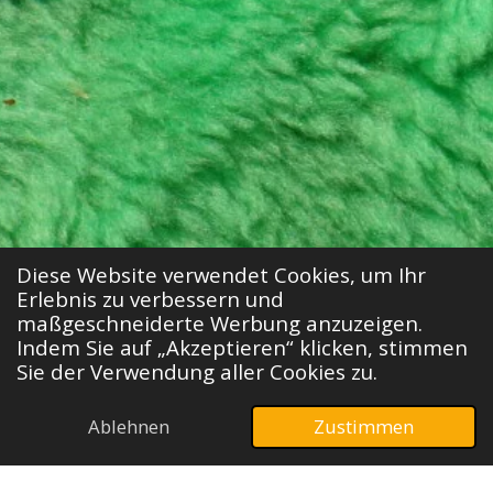
Diese Website verwendet Cookies, um Ihr
Erlebnis zu verbessern und
Steine Potchen
maßgeschneiderte Werbung anzuzeigen.
Indem Sie auf „Akzeptieren“ klicken, stimmen
Sie der Verwendung aller Cookies zu.
Steine Potchen
mag auf den ersten Blick
ungewöhnlich klingen, doch es handelt
Ablehnen
Zustimmen
sich dabei um kreative Arbeit.
E-Mail
Telefon
Karte
Moderne Techniken zur Verschönerung